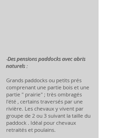
-
Des pensions paddocks avec abris
naturels
:
Grands paddocks ou petits prés
comprenant une partie bois et une
partie " prairie" ; très ombragés
l'été , certains traversés par une
rivière. Les chevaux y vivent par
groupe de 2 ou 3 suivant la taille du
paddock . Idéal pour chevaux
retraités et poulains.