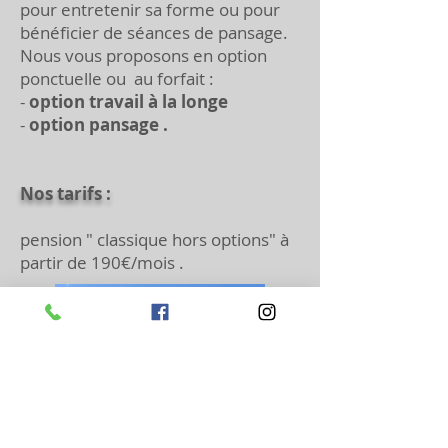
pour entretenir sa forme ou pour
bénéficier de séances de pansage.
Nous vous proposons en option
ponctuelle ou au forfait :
-
option travail à la longe
-
option pansage .
Nos tarifs :
pension " classique hors options" à
partir de 190€/mois .